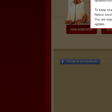
updates/inf
To keep stu
Notice secti
You are requ
update.

নমস্কার,

আমাদের হোয়াটস
গ্রুপগুলিতে আর
শিক্ষার্থী ও অভ
করেছি।

কোনো আপডেট যাত
অনুরোধ করা হচ্