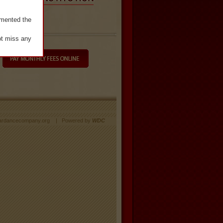
mented the 
t miss any 
আমরা 
 বিভাগ চালু 
ardancecompany.org | Powered by
WDC
ি দেখার 