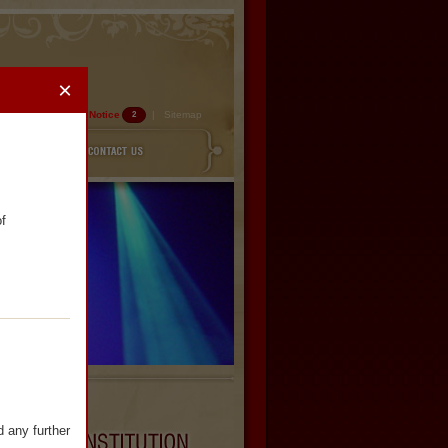
×
Home
|
Notice
|
Sitemap
2
f

 any further 