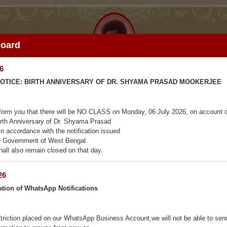
Board
6
NOTICE: BIRTH ANNIVERSARY OF DR. SHYAMA PRASAD MOOKERJEE
inform you that there will be NO CLASS on Monday, 06 July 2026, on account o
irth Anniversary of Dr. Shyama Prasad

n accordance with the notification issued

e Government of West Bengal.

hall also remain closed on that day.
26
ation of WhatsApp Notifications
triction placed on our WhatsApp Business Account,we will not be able to send