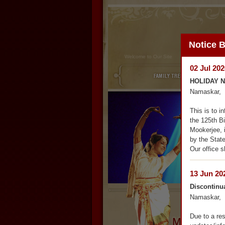
Notice 
Welcome to Our Site
02 Jul 202
HOLIDAY 
Namaskar,

This is to 
the 125th B
Mookerjee, i
by the Stat
Our office s
13 Jun 20
Discontinu
Namaskar,

Due to a res